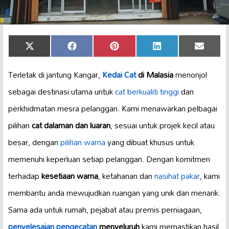
Share
Share
Share
Share
Share
X
Facebook
Pinterest
LinkedIn
Email
on
on
on
on
on
(Twitter)
Terletak di jantung Kangar,
Kedai Cat
di Malasia
menonjol
sebagai destinasi utama untuk
cat berkualiti tinggi
dan
perkhidmatan mesra pelanggan. Kami menawarkan pelbagai
pilihan
cat dalaman dan luaran
, sesuai untuk projek kecil atau
besar, dengan
pilihan warna
yang dibuat khusus untuk
memenuhi keperluan setiap pelanggan. Dengan komitmen
terhadap
kesetiaan warna
, ketahanan dan
nasihat pakar
, kami
membantu anda mewujudkan ruangan yang unik dan menarik.
Sama ada untuk rumah, pejabat atau premis perniagaan,
penyelesaian pengecatan
menyeluruh
kami memastikan hasil