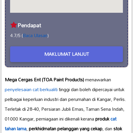
Pendapat
4.7/5 (
Baca Ulasan
)
MAKLUMAT LANJUT
Mega Cergas Ent (TOA Paint Products)
menawarkan
penyelesaian cat berkualiti
tinggi dan boleh dipercayai untuk
pelbagai keperluan industri dan perumahan di Kangar, Perlis.
Terletak di 28-40, Persiaran Jubli Emas, Taman Sena Indah,
01000 Kangar, perniagaan ini dikenali kerana
produk
cat
tahan lama
,
perkhidmatan pelanggan yang cekap
, dan
stok