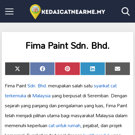
Fima Paint Sdn. Bhd.
Share
Share
Share
Share
Share
X
Facebook
Pinterest
LinkedIn
Email
on
on
on
on
on
(Twitter)
Fima Paint
Sdn. Bhd.
merupakan salah satu
syarikat cat
terkemuka
di
Malaysia
yang berpusat di Seremban. Dengan
sejarah yang panjang dan pengalaman yang luas, Fima Paint
telah menjadi pilihan utama bagi masyarakat Malaysia dalam
memenuhi keperluan
cat untuk rumah
, pejabat, dan projek