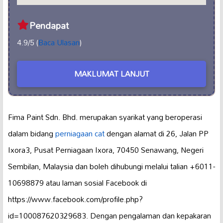
Pendapat
4.9/5 (
Baca Ulasan
)
MAKLUMAT LANJUT
Fima Paint Sdn. Bhd. merupakan syarikat yang beroperasi
dalam bidang
perniagaan cat
dengan alamat di 26, Jalan PP
Ixora3, Pusat Perniagaan Ixora, 70450 Senawang, Negeri
Sembilan, Malaysia dan boleh dihubungi melalui talian +6011-
10698879 atau laman sosial Facebook di
https://www.facebook.com/profile.php?
id=100087620329683. Dengan pengalaman dan kepakaran