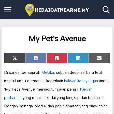
My Pet’s Avenue
Share
Share
Share
Share
Share
X
Facebook
Pinterest
LinkedIn
Email
on
on
on
on
on
(Twitter)
Di bandar bersejarah
Melaka
, sebuah destinasi baru telah
muncul untuk memenuhi keperluan
haiwan kesayangan
anda.
‘My Pet’s Avenue’ menjadi tumpuan pemilik
haiwan
peliharaan
yang mencari kedai yang lengkap dan berkualiti.
Dengan pelbagai produk dan perkhidmatan yang ditawarkan,