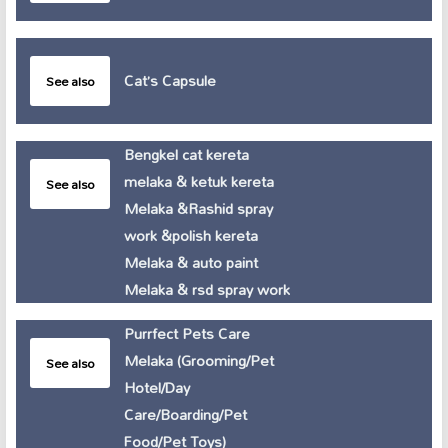
Cat’s Capsule
See also
Bengkel cat kereta
melaka & ketuk kereta
See also
Melaka &Rashid spray
work &polish kereta
Melaka & auto paint
Melaka & rsd spray work
Purrfect Pets Care
Melaka (Grooming/Pet
See also
Hotel/Day
Care/Boarding/Pet
Food/Pet Toys)