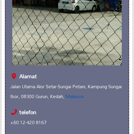
Alamat
Jalan Utama Alor Setar-Sungai Petani, Kampung Sungai
Ibor, 08300 Gurun, Kedah,
Malaysia
telefon
+60 12-420 8167