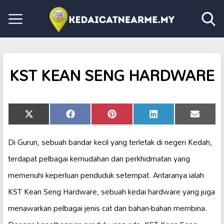
KST KEAN SENG HARDWARE
Share
Share
Share
Share
Share
X
Facebook
Pinterest
LinkedIn
Email
on
on
on
on
on
(Twitter)
Di Gurun, sebuah bandar kecil yang terletak di negeri Kedah,
terdapat pelbagai kemudahan dan perkhidmatan yang
memenuhi keperluan penduduk setempat. Antaranya ialah
KST Kean Seng Hardware, sebuah kedai hardware yang juga
menawarkan pelbagai jenis cat dan bahan-bahan membina.