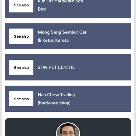
Kun Tat Hardware Sdn
See also
Bhd
Mong Seng Sembur Cat
See also
& Ketuk Kereta
STW PET CENTRE
See also
Han Chew Trading
See also
(hardware shop)